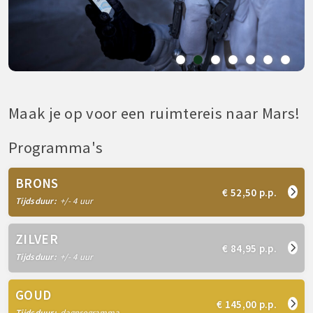
Maak je op voor een ruimtereis naar Mars!
Programma's
BRONS
€ 52,50 p.p.
Tijdsduur:
+/- 4 uur
ZILVER
€ 84,95 p.p.
Tijdsduur:
+/- 4 uur
GOUD
€ 145,00 p.p.
Tijdsduur:
dagprogramma