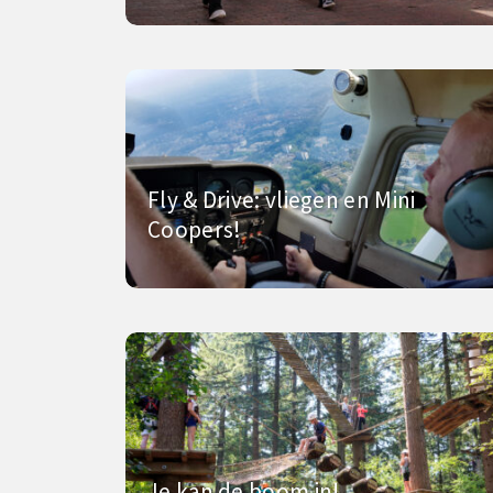
Fly & Drive: vliegen en Mini
Coopers!
Je kan de boom in!