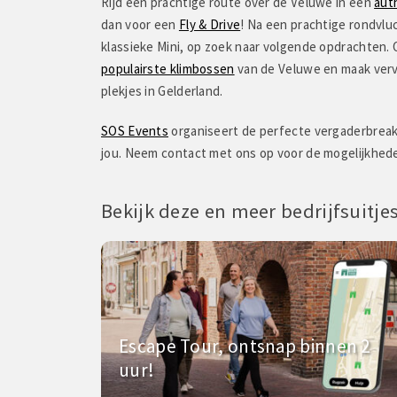
Rijd een prachtige route over de Veluwe in een
aut
"Ik vond het gezellig en leu
dan voor een
Fly & Drive
! Na een prachtige rondvluc
haast te groot om iedereen 
klassieke Mini, op zoek naar volgende opdrachten.
te houden."
populairste klimbossen
van de Veluwe en maak verv
plekjes in Gelderland.
SOS Events
organiseert de perfecte vergaderbreak o
jou. Neem contact met ons op voor de mogelijkhed
Bekijk deze en meer bedrijfsuitje
Escape Tour, ontsnap binnen 2
uur!