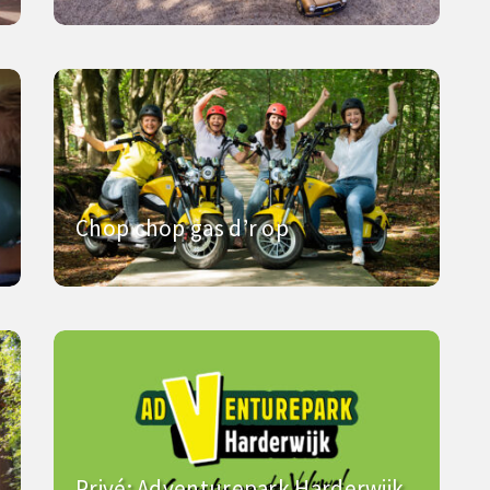
Chop chop gas d’r op
Privé: Adventurepark Harderwijk