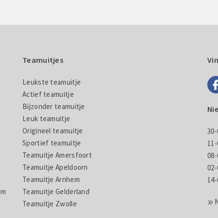
Teamuitjes
Vi
Leukste teamuitje
e
Actief teamuitje
Bijzonder teamuitje
Ni
Leuk teamuitje
Origineel teamuitje
30-
Sportief teamuitje
11-
Teamuitje Amersfoort
08-
Teamuitje Apeldoorn
02-
Teamuitje Arnhem
14-
em
Teamuitje Gelderland
Teamuitje Zwolle