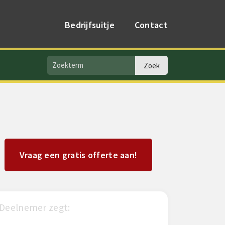
Bedrijfsuitje
Contact
Vraag een gratis offerte aan!
Lunenborg zegt:
Rik zegt: