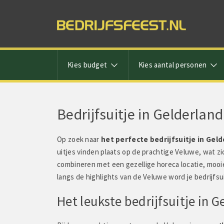
Kies budget
Kies aantal personen
Bedrijfsuitje in Gelderland
Op zoek naar
het perfecte bedrijfsuitje in Gel
uitjes vinden plaats op de prachtige Veluwe, wat zic
combineren met een gezellige horeca locatie, mooie
langs de highlights van de Veluwe word je bedrijfsu
Het leukste bedrijfsuitje in G
Fabiola Meruma zegt: