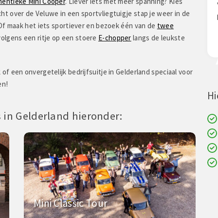
hentieke Mini Cooper
. Liever iets met meer spanning? Kies
k maar vond de groep
"hele gezellige dag gehad .veel gelachen. Voor
ht over de Veluwe in een sportvliegtuigje stap je weer in de
bezig en aandachtig
herhaling vatbaar"
 Of maak het iets sportiever en bezoek één van de
twee
olgens een ritje op een stoere
E-chopper
langs de leukste
f een onvergetelijk bedrijfsuitje in Gelderland speciaal voor
en!
Hi
s in Gelderland hieronder:
Mini Classic Tour