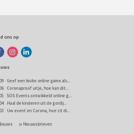
nd ons op
euws
09
Geef een leuke online game als...
06
Coronaproof uitje, hoe kan dit...
05
SOS Events ontwikkeld online g...
04
Haal de kinderen uit de gordij...
03
Uw event en Corona, hoe zit di...
Nieuws
Nieuwsbrieven