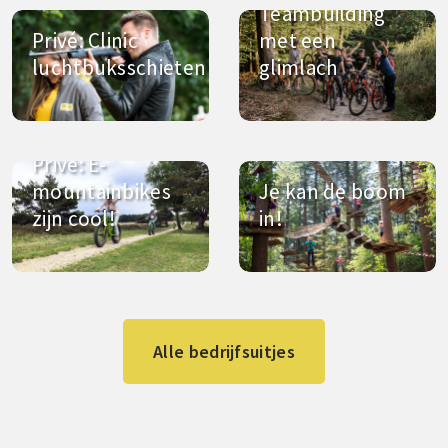
Teambuilding
Privé: Clinic
met een
luchtbuksschieten
glimlach
Privé: E-
mountainbikes
Je kan de boom
zijn cool!
in!
Alle bedrijfsuitjes