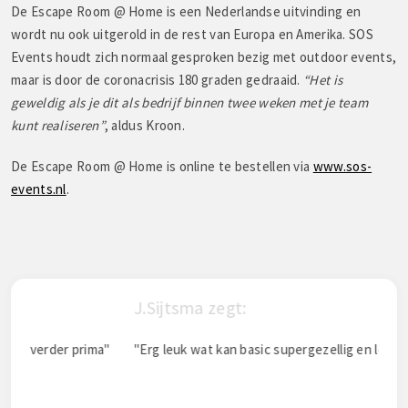
De Escape Room @ Home is een Nederlandse uitvinding en
wordt nu ook uitgerold in de rest van Europa en Amerika. SOS
Events houdt zich normaal gesproken bezig met outdoor events,
maar is door de coronacrisis 180 graden gedraaid.
“Het is
geweldig als je dit als bedrijf binnen twee weken met je team
kunt realiseren”
, aldus Kroon.
De Escape Room @ Home is online te bestellen via
www.sos-
events.nl
.
J.Sijtsma zegt:
Mar
"
"Erg leuk wat kan basic supergezellig en leuk zijn"
"Het
holla