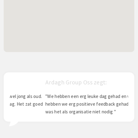
Ardagh Group Oss zegt:
J. 
oud.
"We hebben een erg leuke dag gehad en van alle collega's
"Bed
goed
hebben we erg positieve feedback gehad. Op de dag zelf
hebb
was het als organisatie niet nodig "