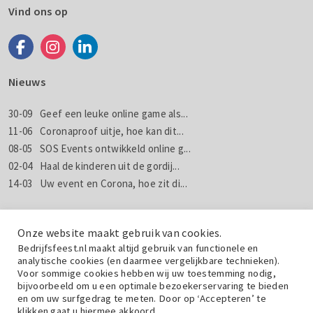
Vind ons op
Nieuws
30-09
Geef een leuke online game als...
11-06
Coronaproof uitje, hoe kan dit...
08-05
SOS Events ontwikkeld online g...
02-04
Haal de kinderen uit de gordij...
14-03
Uw event en Corona, hoe zit di...
Nieuws
Nieuwsbrieven
Onze website maakt gebruik van cookies.
Bedrijfsfeest.nl maakt altijd gebruik van functionele en
analytische cookies (en daarmee vergelijkbare technieken).
Wil jij weten wat wij doen met jouw gegevens? Lees dan de
Voor sommige cookies hebben wij uw toestemming nodig,
privacyverklaring
.
bijvoorbeeld om u een optimale bezoekerservaring te bieden
en om uw surfgedrag te meten. Door op ‘Accepteren’ te
klikken gaat u hiermee akkoord.