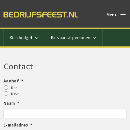
Menu
Kies budget
Kies aantal personen
Contact
Aanhef
*
Dhr.
Mevr.
Naam
*
E-mailadres
*