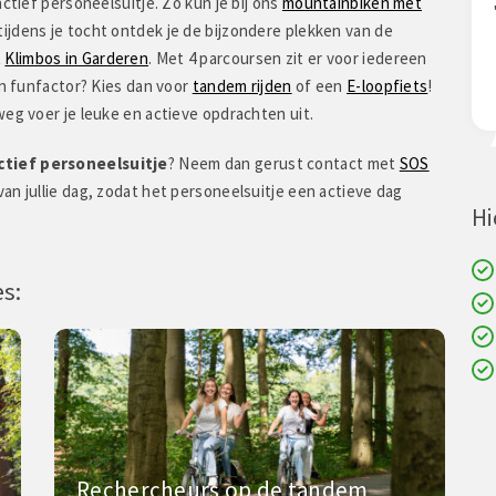
ctief personeelsuitje. Zo kun je bij ons
mountainbiken met
ke activiteiten en
"ik vond het een super gaafe top dag!!"
 tijdens je tocht ontdek je de bijzondere plekken van de
t
Klimbos in Garderen
. Met 4 parcoursen zit er voor iedereen
en funfactor? Kies dan voor
tandem rijden
of een
E-loopfiets
!
weg voer je leuke en actieve opdrachten uit.
ctief personeelsuitje
? Neem dan gerust contact met
SOS
 van jullie dag, zodat het personeelsuitje een actieve dag
Hi
es:
Rechercheurs op de tandem