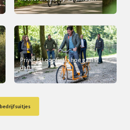
Privé: E-Loopfiets, hoe gaaf is
dat!
 bedrijfsuitjes