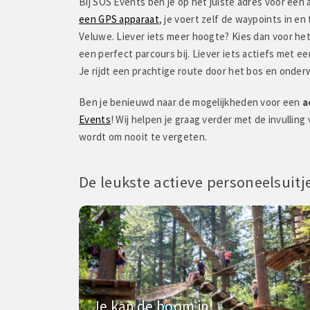
Bij SOS Events ben je op het juiste adres voor een a
"Erg gezellige sfeer. Leu
een GPS apparaat
, je voert zelf de waypoints in en
mooie omgeving."
Veluwe. Liever iets meer hoogte? Kies dan voor he
een perfect parcours bij. Liever iets actiefs met e
Je rijdt een prachtige route door het bos en onder
Ben je benieuwd naar de mogelijkheden voor een
a
Events
! Wij helpen je graag verder met de invulling
wordt om nooit te vergeten.
De leukste actieve personeelsuitj
Je kan de boom in!