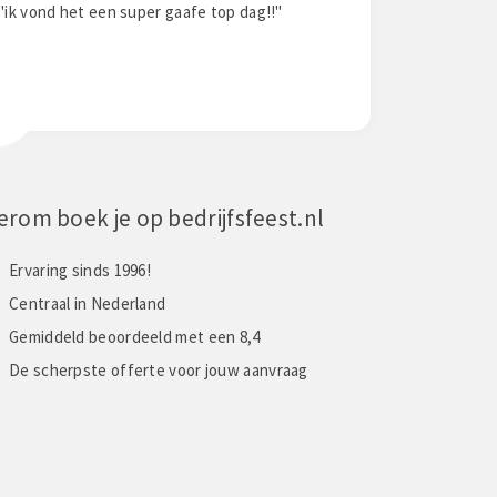
"Het was een super dag met een super team!
"Het was echt le
Zeer goed geamuseerd!"
erom boek je op bedrijfsfeest.nl
Ervaring sinds 1996!
Centraal in Nederland
Gemiddeld beoordeeld met een 8,4
De scherpste offerte voor jouw aanvraag