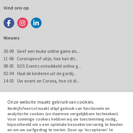
Vind ons op
Nieuws
30-09
Geef een leuke online game als...
11-06
Coronaproof uitje, hoe kan dit...
08-05
SOS Events ontwikkeld online g...
02-04
Haal de kinderen uit de gordij...
14-03
Uw event en Corona, hoe zit di...
Nieuws
Nieuwsbrieven
Onze website maakt gebruik van cookies.
Bedrijfsfeest.nl maakt altijd gebruik van functionele en
analytische cookies (en daarmee vergelijkbare technieken).
Wil jij weten wat wij doen met jouw gegevens? Lees dan de
Voor sommige cookies hebben wij uw toestemming nodig,
privacyverklaring
.
bijvoorbeeld om u een optimale bezoekerservaring te bieden
en om uw surfgedrag te meten. Door op ‘Accepteren’ te