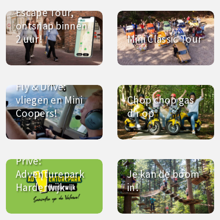
Escape Tour,
ontsnap binnen
2 uur!
Mini Classic Tour
Fly & Drive:
vliegen en Mini
Chop chop gas
Coopers!
d’r op
Privé:
Adventurepark
Je kan de boom
Harderwijk
in!