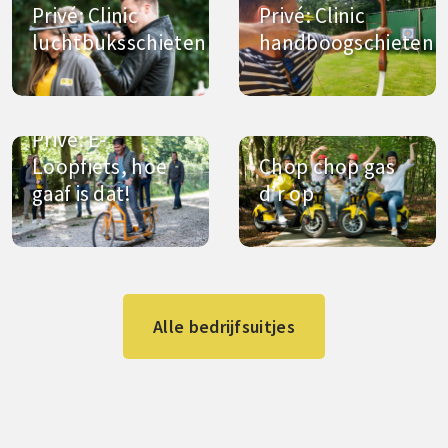
Privé: Clinic
Privé: Clinic
luchtbuksschieten
handboogschieten
Privé: E-
Loopfiets, hoe
Chop chop gas
gaaf is dat!
d’r op
Alle bedrijfsuitjes