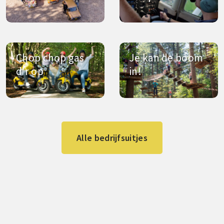
Chop chop gas
Je kan de boom
d’r op
in!
Alle bedrijfsuitjes