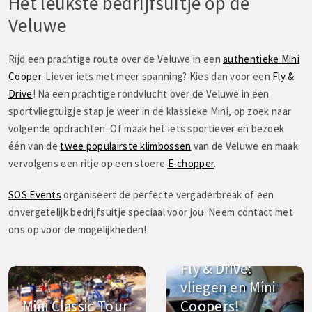
Het leukste bedrijfsuitje op de
Veluwe
Rijd een prachtige route over de Veluwe in een
authentieke Mini
Cooper
. Liever iets met meer spanning? Kies dan voor een
Fly &
Drive
! Na een prachtige rondvlucht over de Veluwe in een
sportvliegtuigje stap je weer in de klassieke Mini, op zoek naar
volgende opdrachten. Of maak het iets sportiever en bezoek
één van de
twee populairste klimbossen
van de Veluwe en maak
vervolgens een ritje op een stoere
E-chopper
.
SOS Events
organiseert de perfecte vergaderbreak of een
onvergetelijk bedrijfsuitje speciaal voor jou. Neem contact met
ons op voor de mogelijkheden!
Fly & Drive:
vliegen en Mini
Mini Classic Tour
Coopers!