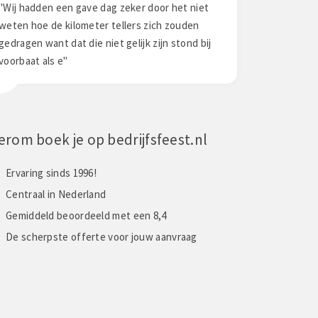
niet
"Was een Top dag zeker een aanrader voor de
"Was een top 
en
volgende x voor anderen"
gehad met de 
 bij
erom boek je op bedrijfsfeest.nl
Ervaring sinds 1996!
Centraal in Nederland
Gemiddeld beoordeeld met een 8,4
De scherpste offerte voor jouw aanvraag