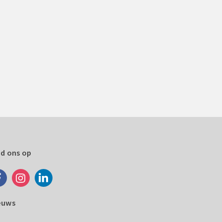
nd ons op
euws