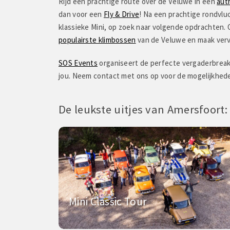
Rijd een prachtige route over de Veluwe in een
aut
"We hebben een zeer
dan voor een
Fly & Drive
! Na een prachtige rondvluc
gehad.Jeanine van SO
klassieke Mini, op zoek naar volgende opdrachten.
vooraf goed geregeld
populairste klimbossen
van de Veluwe en maak verv
Gasterij Zondag is ee
SOS Events
organiseert de perfecte vergaderbreak o
jou. Neem contact met ons op voor de mogelijkhed
De leukste uitjes van Amersfoort:
Mini Classic Tour