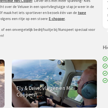
hentieke Mini Cooper
. Liever iets met meer spanning? Kies
 geslaagde avond
"Wij hadden een gave dag zeker door het 
ht over de Veluwe in een sportvliegtuigje stap je weer in de
S events heeft alles
weten hoe de kilometer tellers zich zoud
 Of maak het iets sportiever en bezoek één van de
twee
 en de accommodatie, de
gedragen want dat die niet gelijk zijn stond
olgens een ritje op een stoere
E-chopper
.
n zeer go"
voorbaat als e"
f een onvergetelijk bedrijfsuitje bij Nunspeet speciaal voor
en!
Hi
Fly & Drive: vliegen en Mini
Coopers!