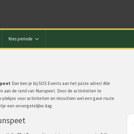
Kies periode
speet
Dan ben je bij SOS Events aan het juiste adres! Alle
en aan de rand van Nunspeet. Door de activiteiten te
 plekjes voor activiteiten en misschien wel een gave route
itje een onvergetelijke dag.
Nunspeet
gt:
Catrien Keidel zegt: