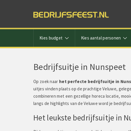
Kies budget
Kies aantal personen
Bedrijfsuitje in Nunspeet
Op zoek naar
het perfecte bedrijfsuitje in Nun
uitjes vinden plaats op de prachtige Veluwe, geleg
combineren met een gezellige horeca locatie, mooie
langs de highlights van de Veluwe word je bedrijfsu
Het leukste bedrijfsuitje in 
Superkeukens ze