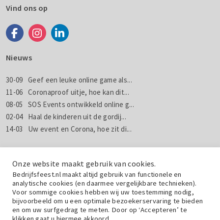
Vind ons op
Nieuws
30-09
Geef een leuke online game als...
11-06
Coronaproof uitje, hoe kan dit...
08-05
SOS Events ontwikkeld online g...
02-04
Haal de kinderen uit de gordij...
14-03
Uw event en Corona, hoe zit di...
Nieuws
Nieuwsbrieven
Onze website maakt gebruik van cookies.
Bedrijfsfeest.nl maakt altijd gebruik van functionele en
analytische cookies (en daarmee vergelijkbare technieken).
Wil jij weten wat wij doen met jouw gegevens? Lees dan de
Voor sommige cookies hebben wij uw toestemming nodig,
privacyverklaring
.
bijvoorbeeld om u een optimale bezoekerservaring te bieden
en om uw surfgedrag te meten. Door op ‘Accepteren’ te
klikken gaat u hiermee akkoord.