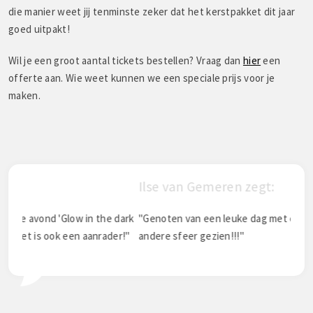
die manier weet jij tenminste zeker dat het kerstpakket dit jaar
goed uitpakt!
Wil je een groot aantal tickets bestellen? Vraag dan
hier
een
offerte aan. Wie weet kunnen we een speciale prijs voor je
maken.
Ilse van Gemeren zegt:
Tol
dark
"Genoten van een leuke dag met collega's en elkaar ff in
"SOS
r!"
andere sfeer gezien!!!"
ocht
De m