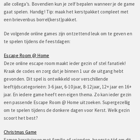
alle collega’s. Bovendien kun je zelf bepalen wanneer je de game
gaat spelen. Handig! Tip: maak het kerstpakket compleet met
een brievenbus borrel(kerst)pakket.
De volgende online games zijn ontzettend leuk om te geven en
te spelen tijdens de feestdagen:
Escape Room @ Home
Deze online escape room maakt ieder gezin of stel fanatiek!
Kraak de codes en zorg dat je binnen 1 uur de uitgang hebt
gevonden. Dit spel is ontwikkeld voor verschillende
leeftijdscategorieën: 3-6 jaar, 6-10 jaar, 8-12 jaar, 12+ jaar en 16+
jaar. En iedere game heeft een eigen thema. Zo kan ieder gezin
een passende Escape Room @ Home uitzoeken. Supergezellig
om te spelen tijdens de donkere dagen voor Kerst. Welk gezin
scoort het best?
Christmas Game
Samen kerstvieren met familie of vrienden, hoogste tijd om dit