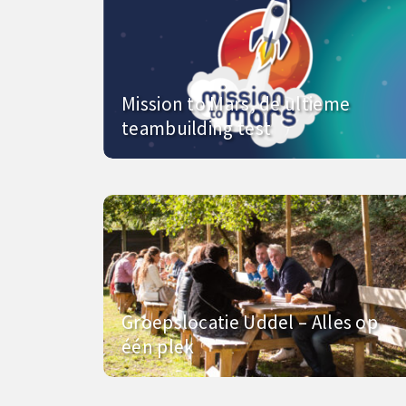
Mission to Mars, de ultieme
teambuilding test
Groepslocatie Uddel – Alles op
één plek