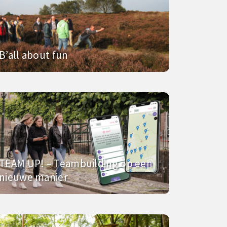
B’all about fun
TEAM UP! – Teambuilding op een
nieuwe manier