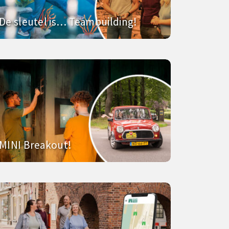
De sleutel is… Teambuilding!
MINI Breakout!