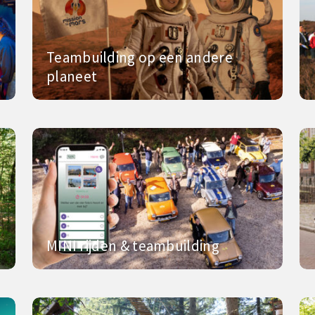
Teambuilding op een andere
planeet
MINI rijden & teambuilding