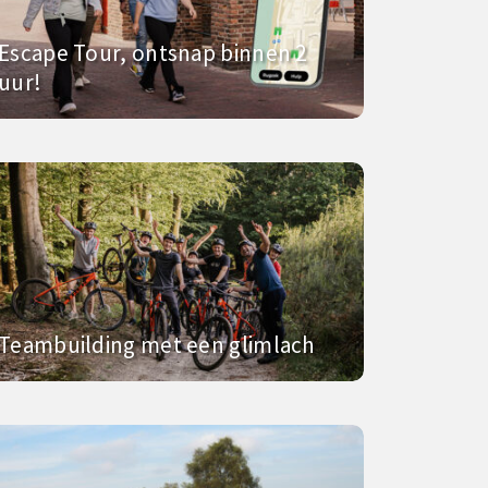
Escape Tour, ontsnap binnen 2
uur!
Teambuilding met een glimlach