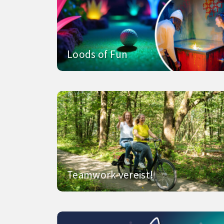
Loods of Fun
Teamwork vereist!