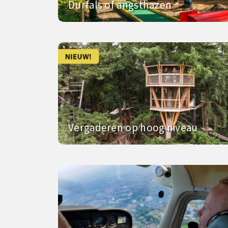
Durfals of angsthazen
Vergaderen op hoog niveau