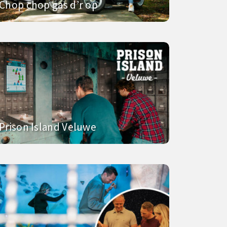
Chop chop gas d’r op
Prison Island Veluwe