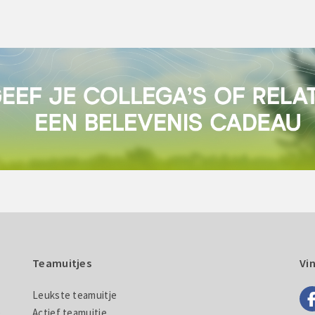
Teamuitjes
Vi
Leukste teamuitje
e
Actief teamuitje