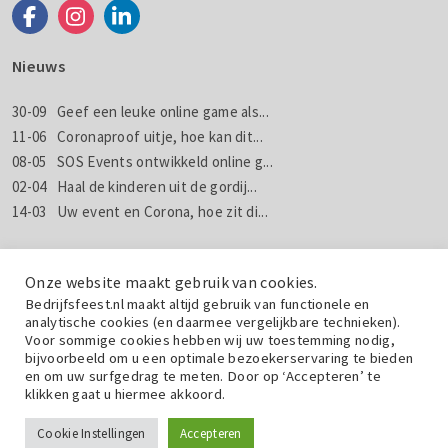
Nieuws
30-09
Geef een leuke online game als...
11-06
Coronaproof uitje, hoe kan dit...
08-05
SOS Events ontwikkeld online g...
02-04
Haal de kinderen uit de gordij...
14-03
Uw event en Corona, hoe zit di...
Nieuws
Nieuwsbrieven
Onze website maakt gebruik van cookies.
Bedrijfsfeest.nl maakt altijd gebruik van functionele en
analytische cookies (en daarmee vergelijkbare technieken).
Wil jij weten wat wij doen met jouw gegevens? Lees dan de
Voor sommige cookies hebben wij uw toestemming nodig,
privacyverklaring
.
bijvoorbeeld om u een optimale bezoekerservaring te bieden
en om uw surfgedrag te meten. Door op ‘Accepteren’ te
klikken gaat u hiermee akkoord.
Cookie Instellingen
Vraag een gratis offerte aan!
Accepteren