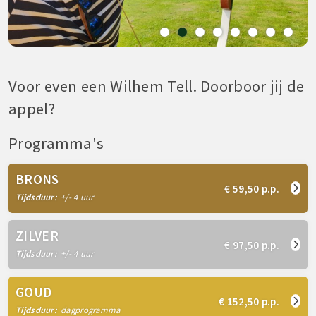
Voor even een Wilhem Tell. Doorboor jij de
appel?
Programma's
BRONS
€ 59,50 p.p.
Tijdsduur:
+/- 4 uur
ZILVER
€ 97,50 p.p.
Tijdsduur:
+/- 4 uur
GOUD
€ 152,50 p.p.
Tijdsduur:
dagprogramma