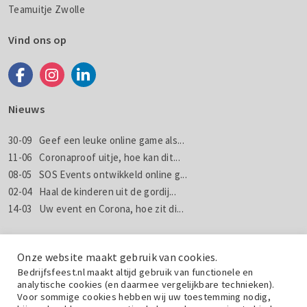
Teamuitje Zwolle
Vind ons op
Nieuws
30-09
Geef een leuke online game als...
11-06
Coronaproof uitje, hoe kan dit...
08-05
SOS Events ontwikkeld online g...
02-04
Haal de kinderen uit de gordij...
14-03
Uw event en Corona, hoe zit di...
Nieuws
Nieuwsbrieven
Onze website maakt gebruik van cookies.
Bedrijfsfeest.nl maakt altijd gebruik van functionele en
analytische cookies (en daarmee vergelijkbare technieken).
Wil jij weten wat wij doen met jouw gegevens? Lees dan de
Voor sommige cookies hebben wij uw toestemming nodig,