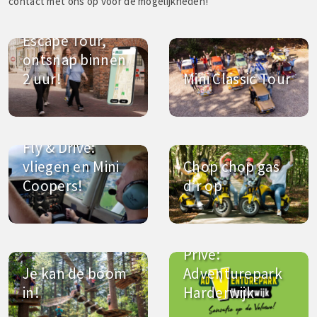
contact met ons op voor de mogelijkheden!
Escape Tour,
ontsnap binnen
2 uur!
Mini Classic Tour
Fly & Drive:
vliegen en Mini
Chop chop gas
Coopers!
d’r op
Privé:
Je kan de boom
Adventurepark
in!
Harderwijk