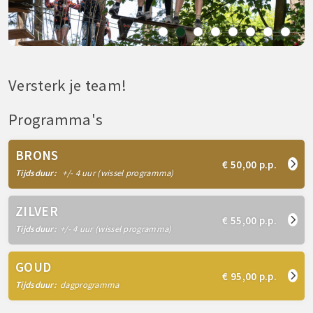
Versterk je team!
Programma's
BRONS
€ 50,00 p.p.
Tijdsduur:
+/- 4 uur (wissel programma)
ZILVER
€ 55,00 p.p.
Tijdsduur:
+/- 4 uur (wissel programma)
GOUD
€ 95,00 p.p.
Tijdsduur:
dagprogramma