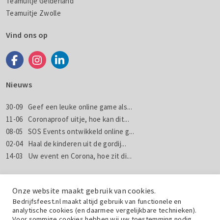
Teamuitje Gelderland
Teamuitje Zwolle
Vind ons op
Nieuws
30-09
Geef een leuke online game als...
11-06
Coronaproof uitje, hoe kan dit...
08-05
SOS Events ontwikkeld online g...
02-04
Haal de kinderen uit de gordij...
14-03
Uw event en Corona, hoe zit di...
Nieuws
Nieuwsbrieven
Onze website maakt gebruik van cookies.
Bedrijfsfeest.nl maakt altijd gebruik van functionele en
analytische cookies (en daarmee vergelijkbare technieken).
Wil jij weten wat wij doen met jouw gegevens? Lees dan de
Voor sommige cookies hebben wij uw toestemming nodig,