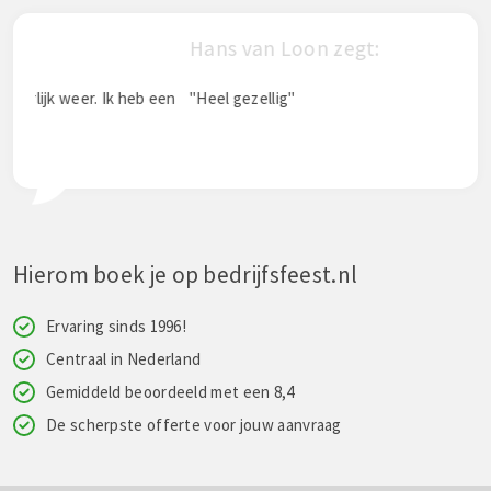
Hans van Loon zegt:
Ina
een
"Heel gezellig"
"Het
goed
dat 
Hierom boek je op bedrijfsfeest.nl
Ervaring sinds 1996!
Centraal in Nederland
Gemiddeld beoordeeld met een 8,4
De scherpste offerte voor jouw aanvraag