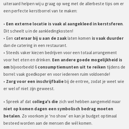
uiteraard helpen wij u graag op weg met de allerbeste tips om er
een perfecte kerstborrel van te maken:
•
Een externe locatie is vaak al aangekleed in kerstsferen
.
Dit scheelt u in de aankledingkosten!
• Een
cateraar bij u aan de zaak
laten komen
is vaak duurder
dan de catering in een restaurant.
• Steeds vaker kiezen bedrijven voor een totaal arrangement
voor het eten en drinken.
Een andere goede mogelijkheid is
om
bijvoorbeeld 6
consumptiemunten uit te reiken
tijdens de
borrel: vaak goedkoper en voor iedereen ruim voldoende!
•
Zorg voor een inschrijfbalie
bij de entree, zodat je weet wie
er wel of niet zijn geweest.
• Spreek af dat
collega's die
zich wel hebben aangemeld maar
niet op komen dagen een symbolisch bedrag moeten
betalen
. Zo voorkom je ‘no show’ en kan je budget optimaal
besteed worden aan de mensen die wél komen.