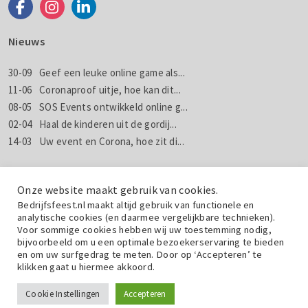
Nieuws
30-09
Geef een leuke online game als...
11-06
Coronaproof uitje, hoe kan dit...
08-05
SOS Events ontwikkeld online g...
02-04
Haal de kinderen uit de gordij...
14-03
Uw event en Corona, hoe zit di...
Nieuws
Nieuwsbrieven
Onze website maakt gebruik van cookies.
Bedrijfsfeest.nl maakt altijd gebruik van functionele en
analytische cookies (en daarmee vergelijkbare technieken).
Wil jij weten wat wij doen met jouw gegevens? Lees dan de
Voor sommige cookies hebben wij uw toestemming nodig,
privacyverklaring
.
bijvoorbeeld om u een optimale bezoekerservaring te bieden
en om uw surfgedrag te meten. Door op ‘Accepteren’ te
klikken gaat u hiermee akkoord.
Cookie Instellingen
Vraag een gratis offerte aan!
Accepteren