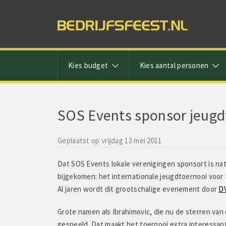
Kies budget
Kies aantal personen
SOS Events sponsor jeugd
Geplaatst op vrijdag 13 mei 2011
Dat SOS Events lokale verenigingen sponsort is natu
bijgekomen: het internationale jeugdtoernooi voor B
Al jaren wordt dit grootschalige evenement door
D
Mark zegt:
Grote namen als Ibrahimovic, die nu de sterren van 
gespeeld. Dat maakt het toernooi extra interessant