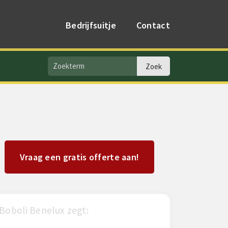
Bedrijfsuitje
Contact
Vraag een gratis offerte aan!
Boboli Benelux zegt:
Robert zegt: