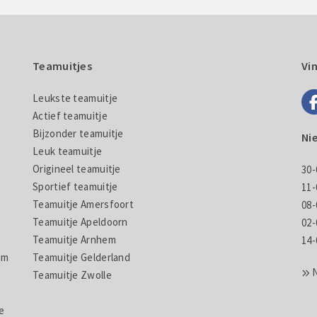
Teamuitjes
Vi
Leukste teamuitje
e
Actief teamuitje
Bijzonder teamuitje
Ni
Leuk teamuitje
Origineel teamuitje
30-
Sportief teamuitje
11-
Teamuitje Amersfoort
08-
Teamuitje Apeldoorn
02-
Teamuitje Arnhem
14-
em
Teamuitje Gelderland
Teamuitje Zwolle
e