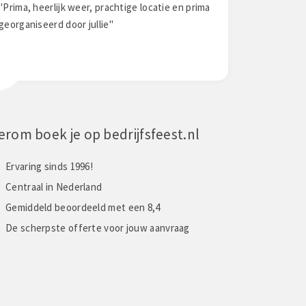
"Prima, heerlijk weer, prachtige locatie en prima
"Fantastisch en afwi
georganiseerd door jullie"
samenzijn stond voo
erom boek je op bedrijfsfeest.nl
Ervaring sinds 1996!
Centraal in Nederland
Gemiddeld beoordeeld met een 8,4
De scherpste offerte voor jouw aanvraag