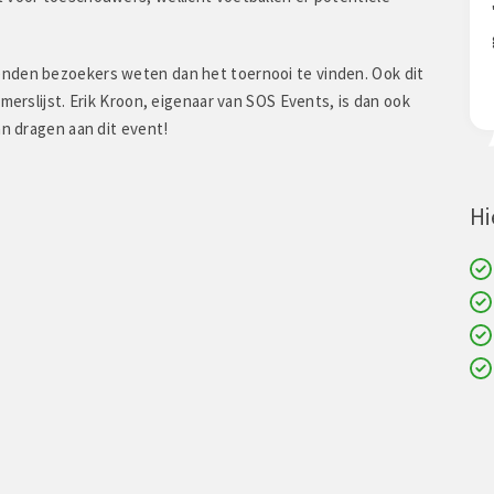
Mooi weer en een
"Gezellige dag gehad, veel gelachen en lekker
e dag een topdag!"
gegeten!!"
enden bezoekers weten dan het toernooi te vinden. Ook dit
merslijst. Erik Kroon, eigenaar van SOS Events, is dan ook
an dragen aan dit event!
Hi