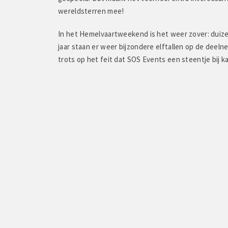
"Een heel toffe dag gehad! 
wereldsterren mee!
goeie sfeer maakte van dez
In het Hemelvaartweekend is het weer zover: duiz
jaar staan er weer bijzondere elftallen op de deelne
trots op het feit dat SOS Events een steentje bij k