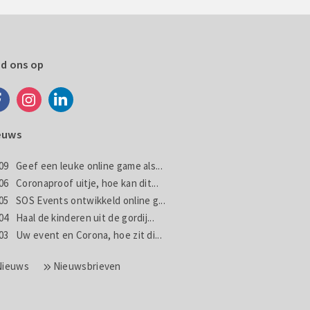
nd ons op
euws
09
Geef een leuke online game als...
06
Coronaproof uitje, hoe kan dit...
05
SOS Events ontwikkeld online g...
04
Haal de kinderen uit de gordij...
03
Uw event en Corona, hoe zit di...
Nieuws
Nieuwsbrieven