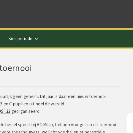
Kies periode
toernooi
urlijk geen geheim. Dit jaar is daar een nieuw toernooi
 en C pupillen uit heel de wereld.
VS´33
georganiseerd.
Laura zegt:
de hemel speelt bij AC Milan, hebben vroeger op dit toernooi
 voor toeschouwers; wellicht voetballen er potentiële