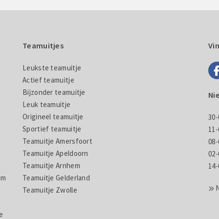
Teamuitjes
Vi
Leukste teamuitje
e
Actief teamuitje
Bijzonder teamuitje
Ni
Leuk teamuitje
Origineel teamuitje
30-
Sportief teamuitje
11-
Teamuitje Amersfoort
08-
Teamuitje Apeldoorn
02-
Teamuitje Arnhem
14-
em
Teamuitje Gelderland
Teamuitje Zwolle
e