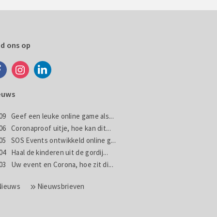
nd ons op
euws
09
Geef een leuke online game als...
06
Coronaproof uitje, hoe kan dit...
05
SOS Events ontwikkeld online g...
04
Haal de kinderen uit de gordij...
03
Uw event en Corona, hoe zit di...
Nieuws
Nieuwsbrieven