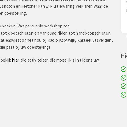
"Super"
"ja het was e
Sandton en Fletcher kan Erik uit ervaring verklaren waar de
herhaling"
n doelstelling.
s boeken. Van percussie workshop tot
 tot klootschieten en van quad rijden tot handboogschieten.
tieadvies; of het nou bij Radio Kootwijk, Kasteel Staverden,
die past bij uw doelstelling!
Hi
 bekijk
hier
alle activiteiten die mogelijk zijn tijdens uw