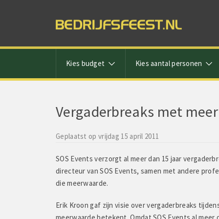
Kies budget
Kies aantal personen
Vergaderbreaks met mee
Geplaatst op vrijdag 15 april 2011
SOS Events verzorgt al meer dan 15 jaar vergader
directeur van SOS Events, samen met andere profes
die meerwaarde.
Erik Kroon gaf zijn visie over vergaderbreaks tijd
meerwaarde betekent. Omdat SOS Events al meer dan