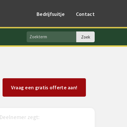
Bedrijfsuitje
Contact
Vraag een gratis offerte aan!
 zegt:
Paul Meijvogel zegt: